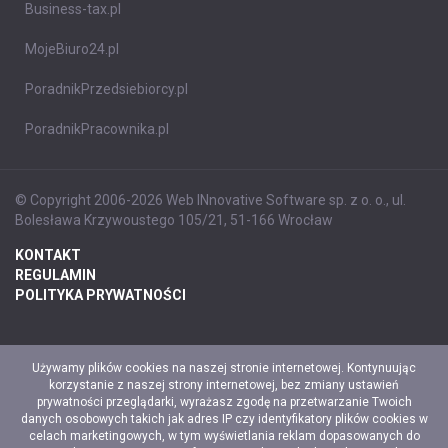
Business-tax.pl
MojeBiuro24.pl
PoradnikPrzedsiebiorcy.pl
PoradnikPracownika.pl
© Copyright 2006-2026 Web INnovative Software sp. z o. o., ul.
Bolesława Krzywoustego 105/21, 51-166 Wrocław
KONTAKT
REGULAMIN
POLITYKA PRYWATNOŚCI
Używamy plików cookies na naszej stronie internetowej. Kontynuując
korzystanie z naszej strony internetowej, bez zmiany ustawień
prywatności przeglądarki, wyrażasz zgodę na przetwarzanie Twoich
danych osobowych takich jak adres IP czy identyfikatory plików cookies w
celach marketingowych, w tym wyświetlania reklam dopasowanych do