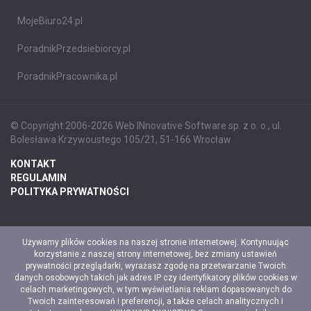
MojeBiuro24.pl
PoradnikPrzedsiebiorcy.pl
PoradnikPracownika.pl
© Copyright 2006-2026 Web INnovative Software sp. z o. o., ul.
Bolesława Krzywoustego 105/21, 51-166 Wrocław
KONTAKT
REGULAMIN
POLITYKA PRYWATNOŚCI
Używamy plików cookies na naszej stronie internetowej. Kontynuując
korzystanie z naszej strony internetowej, bez zmiany ustawień
prywatności przeglądarki, wyrażasz zgodę na przetwarzanie Twoich
danych osobowych takich jak adres IP czy identyfikatory plików cookies w
celach marketingowych, w tym wyświetlania reklam dopasowanych do
Twoich zainteresowań i preferencji, a także celach analitycznych i