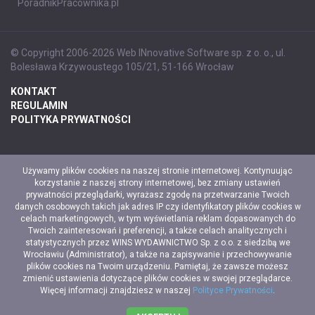
PoradnikPracownika.pl
© Copyright 2006-2026 Web INnovative Software sp. z o. o., ul.
Bolesława Krzywoustego 105/21, 51-166 Wrocław
KONTAKT
REGULAMIN
POLITYKA PRYWATNOŚCI
Używamy plików cookies na naszej stronie internetowej. Kontynuując
korzystanie z naszej strony internetowej, bez zmiany ustawień
prywatności przeglądarki, wyrażasz zgodę na przetwarzanie Twoich
danych osobowych takich jak adres IP czy identyfikatory plików cookies w
celach marketingowych, w tym wyświetlania reklam dopasowanych do
Twoich zainteresowań i preferencji, a także celach analitycznych i
statystycznych przez WINS WYDAWNICTWO Sp. z o.o. z siedzibą we
Wrocławiu (Administrator), a także na zapisywanie i przechowywanie
plików cookies na Twoim urządzeniu. Pamiętaj, że zawsze możesz
zmienić ustawienia dotyczące plików cookies w swojej przeglądarce.
Więcej informacji znajdziesz w naszej
Polityce Prywatności
.