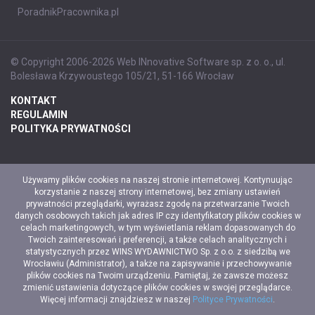
PoradnikPracownika.pl
© Copyright 2006-2026 Web INnovative Software sp. z o. o., ul.
Bolesława Krzywoustego 105/21, 51-166 Wrocław
KONTAKT
REGULAMIN
POLITYKA PRYWATNOŚCI
Używamy plików cookies na naszej stronie internetowej. Kontynuując
korzystanie z naszej strony internetowej, bez zmiany ustawień
prywatności przeglądarki, wyrażasz zgodę na przetwarzanie Twoich
danych osobowych takich jak adres IP czy identyfikatory plików cookies w
celach marketingowych, w tym wyświetlania reklam dopasowanych do
Twoich zainteresowań i preferencji, a także celach analitycznych i
statystycznych przez WINS WYDAWNICTWO Sp. z o.o. z siedzibą we
Wrocławiu (Administrator), a także na zapisywanie i przechowywanie
plików cookies na Twoim urządzeniu. Pamiętaj, że zawsze możesz
zmienić ustawienia dotyczące plików cookies w swojej przeglądarce.
Więcej informacji znajdziesz w naszej
Polityce Prywatności
.