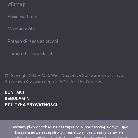
wFirma.pl
Business-tax.pl
MojeBiuro24.pl
PoradnikPrzedsiebiorcy.pl
PoradnikPracownika.pl
© Copyright 2006-2026 Web INnovative Software sp. z o. o., ul.
Bolesława Krzywoustego 105/21, 51-166 Wrocław
KONTAKT
REGULAMIN
POLITYKA PRYWATNOŚCI
Używamy plików cookies na naszej stronie internetowej. Kontynuując
korzystanie z naszej strony internetowej, bez zmiany ustawień
prywatności przeglądarki, wyrażasz zgodę na przetwarzanie Twoich