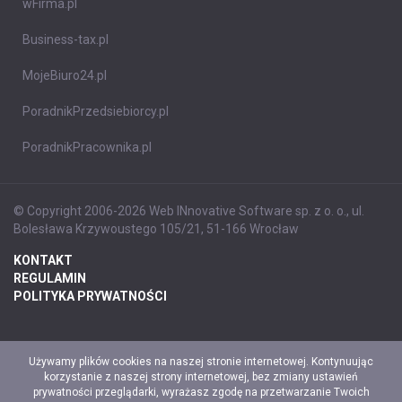
wFirma.pl
Business-tax.pl
MojeBiuro24.pl
PoradnikPrzedsiebiorcy.pl
PoradnikPracownika.pl
© Copyright 2006-2026 Web INnovative Software sp. z o. o., ul.
Bolesława Krzywoustego 105/21, 51-166 Wrocław
KONTAKT
REGULAMIN
POLITYKA PRYWATNOŚCI
Używamy plików cookies na naszej stronie internetowej. Kontynuując
korzystanie z naszej strony internetowej, bez zmiany ustawień
prywatności przeglądarki, wyrażasz zgodę na przetwarzanie Twoich