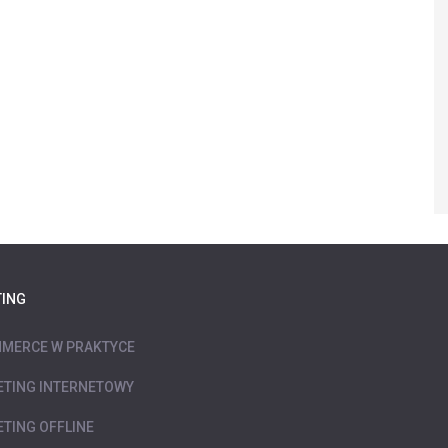
ING
MERCE W PRAKTYCE
TING INTERNETOWY
TING OFFLINE