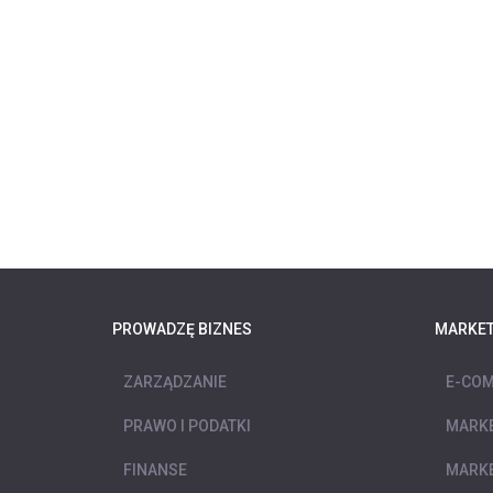
PROWADZĘ BIZNES
MARKET
ZARZĄDZANIE
E-COM
PRAWO I PODATKI
MARKE
FINANSE
MARKE