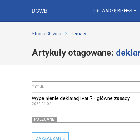
DGWB
PROWADZĘ BIZNES
Strona Główna
Tematy
Artykuły otagowane:
dekla
TYTUŁ
Wypełnienie deklaracji vat 7 - główne zasady
2022-01-04
POLECANE
ZARZĄDZANIE