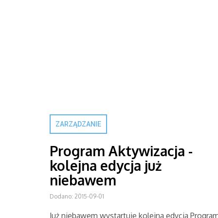
ZARZĄDZANIE
Program Aktywizacja -
kolejna edycja już
niebawem
Dodano: 2015-09-01
Już niebawem wystartuje kolejna edycja Progra