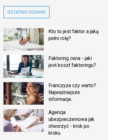
OSTATNIO DODANE
Kto to jest faktor a jaką
pełni rolę?
Faktoring cena - jaki
jest koszt faktoringu?
Franczyza czy warto?
Najważniejsze
informacje.
Agencja
ubezpieczeniowa jak
otworzyć - krok po
kroku