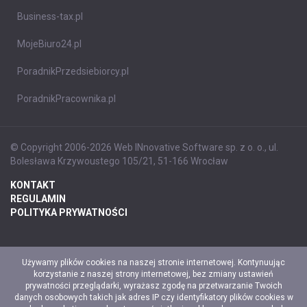
Business-tax.pl
MojeBiuro24.pl
PoradnikPrzedsiebiorcy.pl
PoradnikPracownika.pl
© Copyright 2006-2026 Web INnovative Software sp. z o. o., ul.
Bolesława Krzywoustego 105/21, 51-166 Wrocław
KONTAKT
REGULAMIN
POLITYKA PRYWATNOŚCI
Używamy plików cookies na naszej stronie internetowej. Kontynuując
korzystanie z naszej strony internetowej, bez zmiany ustawień
prywatności przeglądarki, wyrażasz zgodę na przetwarzanie Twoich
danych osobowych takich jak adres IP czy identyfikatory plików cookies w