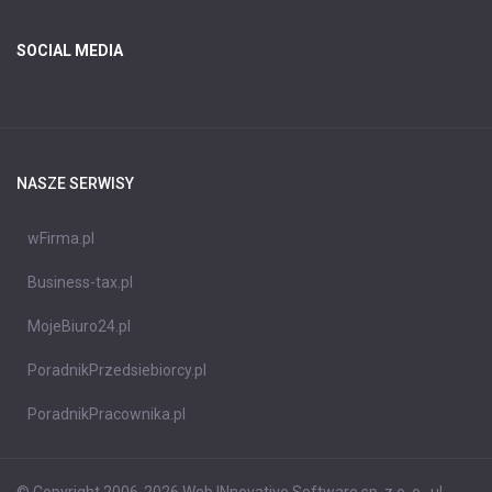
SOCIAL MEDIA
NASZE SERWISY
wFirma.pl
Business-tax.pl
MojeBiuro24.pl
PoradnikPrzedsiebiorcy.pl
PoradnikPracownika.pl
© Copyright 2006-2026 Web INnovative Software sp. z o. o., ul.