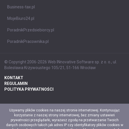
Business-tax.pl
MojeBiuro24.pl
PoradnikPrzedsiebiorcy.pl
PoradnikPracownika.pl
© Copyright 2006-2026 Web INnovative Software sp. z o. o., ul.
Bolesława Krzywoustego 105/21, 51-166 Wrocław
KONTAKT
REGULAMIN
POLITYKA PRYWATNOŚCI
Używamy plików cookies na naszej stronie internetowej. Kontynuując
korzystanie z naszej strony internetowej, bez zmiany ustawień
prywatności przeglądarki, wyrażasz zgodę na przetwarzanie Twoich
danych osobowych takich jak adres IP czy identyfikatory plików cookies w