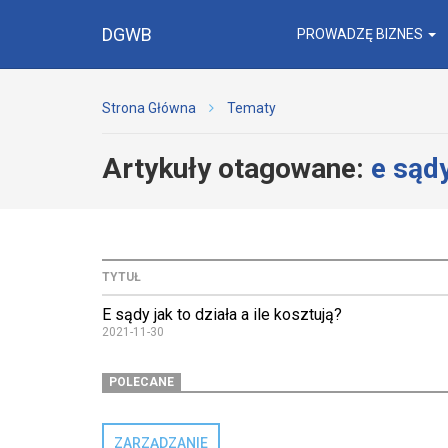
DGWB
PROWADZĘ BIZNES
Strona Główna
Tematy
Artykuły otagowane:
e sądy
TYTUŁ
E sądy jak to działa a ile kosztują?
2021-11-30
POLECANE
ZARZĄDZANIE