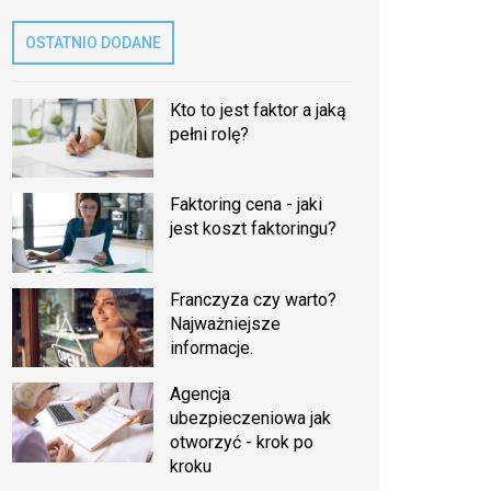
OSTATNIO DODANE
Kto to jest faktor a jaką
pełni rolę?
Faktoring cena - jaki
jest koszt faktoringu?
Franczyza czy warto?
Najważniejsze
informacje.
Agencja
ubezpieczeniowa jak
otworzyć - krok po
kroku