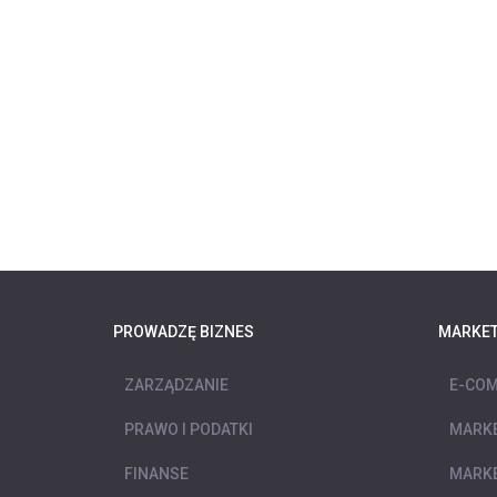
PROWADZĘ BIZNES
MARKET
ZARZĄDZANIE
E-COM
PRAWO I PODATKI
MARKE
FINANSE
MARKE