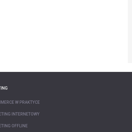
ING
MERCE W PRAKTYCE
TING INTERNETOWY
TING OFFLINE