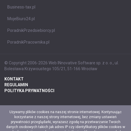
Business-tax.pl
MojeBiuro24.pl
PoradnikPrzedsiebiorcy.pl
PoradnikPracownika.pl
© Copyright 2006-2026 Web INnovative Software sp. z o. o., ul.
Bolesława Krzywoustego 105/21, 51-166 Wrocław
KONTAKT
REGULAMIN
POLITYKA PRYWATNOŚCI
Używamy plików cookies na naszej stronie internetowej. Kontynuując
korzystanie z naszej strony internetowej, bez zmiany ustawień
prywatności przeglądarki, wyrażasz zgodę na przetwarzanie Twoich
danych osobowych takich jak adres IP czy identyfikatory plików cookies w