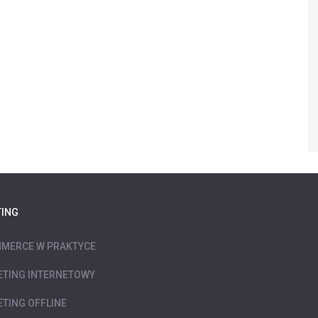
ING
MERCE W PRAKTYCE
TING INTERNETOWY
TING OFFLINE