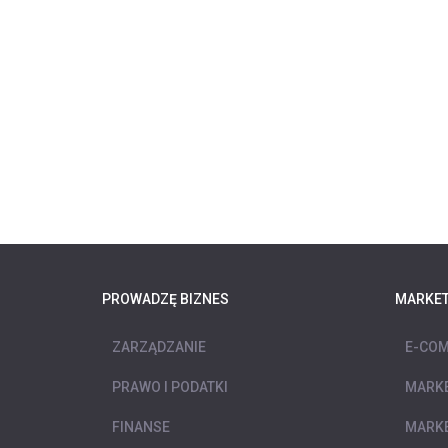
PROWADZĘ BIZNES
MARKET
ZARZĄDZANIE
E-COM
PRAWO I PODATKI
MARKE
FINANSE
MARKE