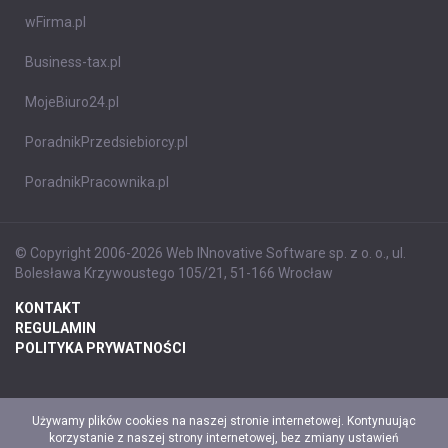
wFirma.pl
Business-tax.pl
MojeBiuro24.pl
PoradnikPrzedsiebiorcy.pl
PoradnikPracownika.pl
© Copyright 2006-2026 Web INnovative Software sp. z o. o., ul.
Bolesława Krzywoustego 105/21, 51-166 Wrocław
KONTAKT
REGULAMIN
POLITYKA PRYWATNOŚCI
Używamy plików cookies na naszej stronie internetowej. Kontynuując
korzystanie z naszej strony internetowej, bez zmiany ustawień