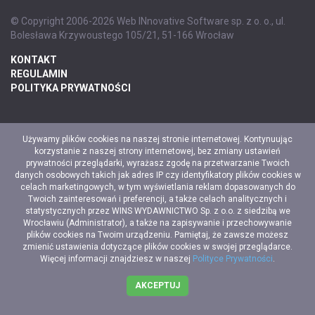
© Copyright 2006-2026 Web INnovative Software sp. z o. o., ul.
Bolesława Krzywoustego 105/21, 51-166 Wrocław
KONTAKT
REGULAMIN
POLITYKA PRYWATNOŚCI
Używamy plików cookies na naszej stronie internetowej. Kontynuując
korzystanie z naszej strony internetowej, bez zmiany ustawień
prywatności przeglądarki, wyrażasz zgodę na przetwarzanie Twoich
danych osobowych takich jak adres IP czy identyfikatory plików cookies w
celach marketingowych, w tym wyświetlania reklam dopasowanych do
Twoich zainteresowań i preferencji, a także celach analitycznych i
statystycznych przez WINS WYDAWNICTWO Sp. z o.o. z siedzibą we
Wrocławiu (Administrator), a także na zapisywanie i przechowywanie
plików cookies na Twoim urządzeniu. Pamiętaj, że zawsze możesz
zmienić ustawienia dotyczące plików cookies w swojej przeglądarce.
Więcej informacji znajdziesz w naszej
Polityce Prywatności
.
AKCEPTUJ