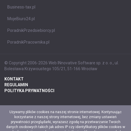
Business-tax.pl
MojeBiuro24.pl
PoradnikPrzedsiebiorcy.pl
PoradnikPracownika.pl
© Copyright 2006-2026 Web INnovative Software sp. z o. o., ul.
Bolesława Krzywoustego 105/21, 51-166 Wrocław
KONTAKT
REGULAMIN
POLITYKA PRYWATNOŚCI
Używamy plików cookies na naszej stronie internetowej. Kontynuując
korzystanie z naszej strony internetowej, bez zmiany ustawień
prywatności przeglądarki, wyrażasz zgodę na przetwarzanie Twoich
danych osobowych takich jak adres IP czy identyfikatory plików cookies w