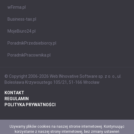
wFirma.pl
Business-tax.pl
MojeBiuro24.pl
PoradnikPrzedsiebiorcy.pl
PoradnikPracownika.pl
© Copyright 2006-2026 Web INnovative Software sp. z o. o., ul.
Bolesława Krzywoustego 105/21, 51-166 Wrocław
KONTAKT
REGULAMIN
POLITYKA PRYWATNOŚCI
Używamy plików cookies na naszej stronie internetowej. Kontynuując
korzystanie z naszej strony internetowej, bez zmiany ustawień