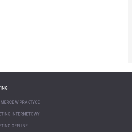
ING
MERCE W PRAKTYCE
TING INTERNETOWY
TING OFFLINE