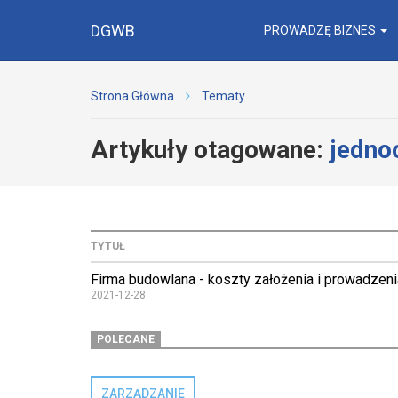
DGWB
PROWADZĘ BIZNES
Strona Główna
Tematy
Artykuły otagowane:
jedno
TYTUŁ
Firma budowlana - koszty założenia i prowadzeni
2021-12-28
POLECANE
ZARZĄDZANIE