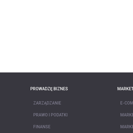
PROWADZĘ BIZNES
MARKET
ZARZĄDZANIE
E-COM
PRAWO I PODATKI
MARKE
FINANSE
MARKE