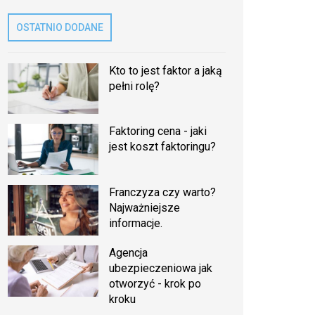
OSTATNIO DODANE
Kto to jest faktor a jaką
pełni rolę?
Faktoring cena - jaki
jest koszt faktoringu?
Franczyza czy warto?
Najważniejsze
informacje.
Agencja
ubezpieczeniowa jak
otworzyć - krok po
kroku