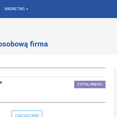
MARKETING
osobową firma
a
CZYTAJ WIĘCEJ
ZARZĄDZANIE