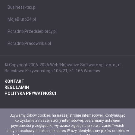
Business-tax.pl
MojeBiuro24.pl
PoradnikPrzedsiebiorcy.pl
PoradnikPracownika.pl
© Copyright 2006-2026 Web INnovative Software sp. z o. o., ul.
Bolesława Krzywoustego 105/21, 51-166 Wrocław
KONTAKT
REGULAMIN
POLITYKA PRYWATNOŚCI
Używamy plików cookies na naszej stronie internetowej. Kontynuując
korzystanie z naszej strony internetowej, bez zmiany ustawień
prywatności przeglądarki, wyrażasz zgodę na przetwarzanie Twoich
danych osobowych takich jak adres IP czy identyfikatory plików cookies w