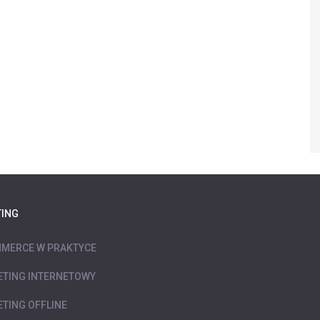
ING
MERCE W PRAKTYCE
TING INTERNETOWY
TING OFFLINE