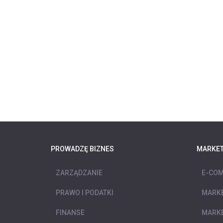
PROWADZĘ BIZNES
MARKET
ZARZĄDZANIE
E-COM
PRAWO I PODATKI
MARKE
FINANSE
MARKE