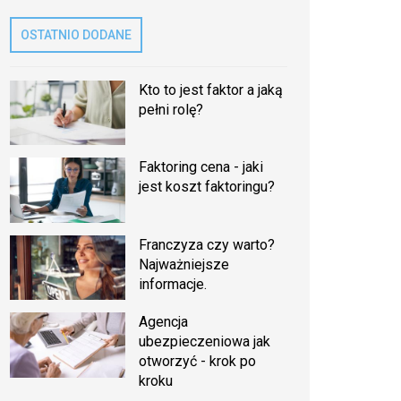
OSTATNIO DODANE
Kto to jest faktor a jaką
pełni rolę?
Faktoring cena - jaki
jest koszt faktoringu?
Franczyza czy warto?
Najważniejsze
informacje.
Agencja
ubezpieczeniowa jak
otworzyć - krok po
kroku