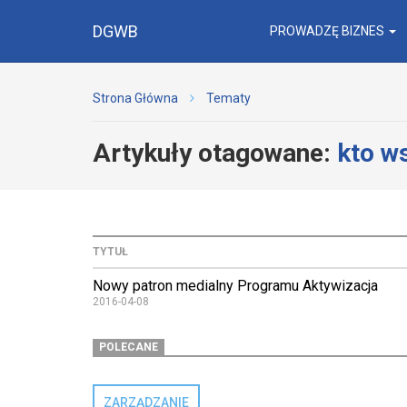
DGWB
PROWADZĘ BIZNES
Strona Główna
Tematy
Artykuły otagowane:
kto w
TYTUŁ
Nowy patron medialny Programu Aktywizacja
2016-04-08
POLECANE
ZARZĄDZANIE