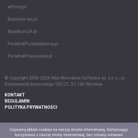
wFirma.pl
Business-tax.pl
MojeBiuro24.pl
PoradnikPrzedsiebiorcy.pl
PoradnikPracownika.pl
© Copyright 2006-2026 Web INnovative Software sp. z o. o., ul.
Bolesława Krzywoustego 105/21, 51-166 Wrocław
KONTAKT
REGULAMIN
POLITYKA PRYWATNOŚCI
Używamy plików cookies na naszej stronie internetowej. Kontynuując
korzystanie z naszej strony internetowej, bez zmiany ustawień