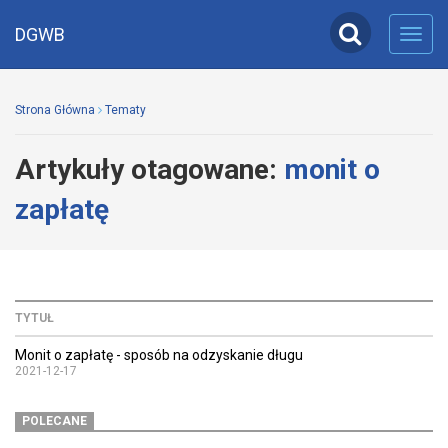
DGWB
Toggl
navig
Strona Główna
Tematy
Artykuły otagowane:
monit o
zapłatę
TYTUŁ
Monit o zapłatę - sposób na odzyskanie długu
2021-12-17
POLECANE