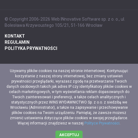
© Copyright 2006-2026 Web INnovative Software sp. z o. o., ul.
Bolesława Krzywoustego 105/21, 51-166 Wrocław
KONTAKT
REGULAMIN
POLITYKA PRYWATNOŚCI
Używamy plików cookies na naszej stronie internetowej. Kontynuując
korzystanie z naszej strony internetowej, bez zmiany ustawień
prywatności przeglądarki, wyrażasz zgodę na przetwarzanie Twoich
danych osobowych takich jak adres IP czy identyfikatory plików cookies w
celach marketingowych, w tym wyświetlania reklam dopasowanych do
Twoich zainteresowań i preferencji, a także celach analitycznych i
statystycznych przez WINS WYDAWNICTWO Sp. z o.o. z siedzibą we
Wrocławiu (Administrator), a także na zapisywanie i przechowywanie
plików cookies na Twoim urządzeniu. Pamiętaj, że zawsze możesz
zmienić ustawienia dotyczące plików cookies w swojej przeglądarce.
Więcej informacji znajdziesz w naszej
Polityce Prywatności
.
AKCEPTUJ