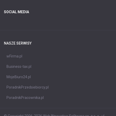
SOCIAL MEDIA
NASZE SERWISY
wFirma.pl
Business-tax.pl
MojeBiuro24.pl
PoradnikPrzedsiebiorcy.pl
PoradnikPracownika.pl
© Copyright 2006-2026 Web INnovative Software sp. z o. o., ul.