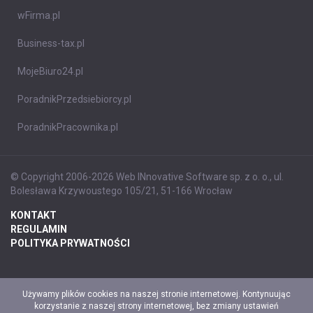
wFirma.pl
Business-tax.pl
MojeBiuro24.pl
PoradnikPrzedsiebiorcy.pl
PoradnikPracownika.pl
© Copyright 2006-2026 Web INnovative Software sp. z o. o., ul.
Bolesława Krzywoustego 105/21, 51-166 Wrocław
KONTAKT
REGULAMIN
POLITYKA PRYWATNOŚCI
Używamy plików cookies na naszej stronie internetowej. Kontynuując
korzystanie z naszej strony internetowej, bez zmiany ustawień