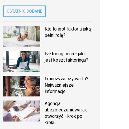
OSTATNIO DODANE
Kto to jest faktor a jaką
pełni rolę?
Faktoring cena - jaki
jest koszt faktoringu?
Franczyza czy warto?
Najważniejsze
informacje.
Agencja
ubezpieczeniowa jak
otworzyć - krok po
kroku