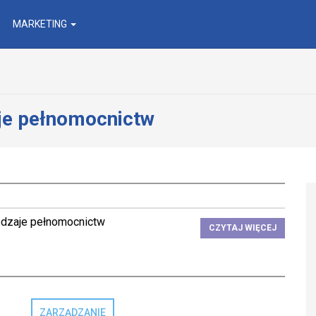
MARKETING
je pełnomocnictw
odzaje pełnomocnictw
CZYTAJ WIĘCEJ
ZARZĄDZANIE