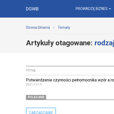
DGWB
PROWADZĘ BIZNES
Strona Główna
Tematy
Artykuły otagowane:
rodza
TYTUŁ
Potwierdzenie czynności pełnomocnika wzór a r
2021-12-13
POLECANE
ZARZĄDZANIE