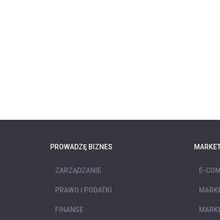
PROWADZĘ BIZNES
MARKET
ZARZĄDZANIE
E-COM
PRAWO I PODATKI
MARKE
FINANSE
MARKE