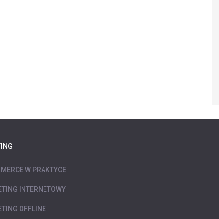
ING
MERCE W PRAKTYCE
TING INTERNETOWY
TING OFFLINE