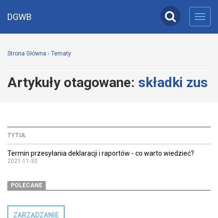
DGWB
Toggl
navig
Strona Główna
Tematy
Artykuły otagowane:
składki zus
TYTUŁ
Termin przesyłania deklaracji i raportów - co warto wiedzieć?
2021-11-30
POLECANE
ZARZĄDZANIE