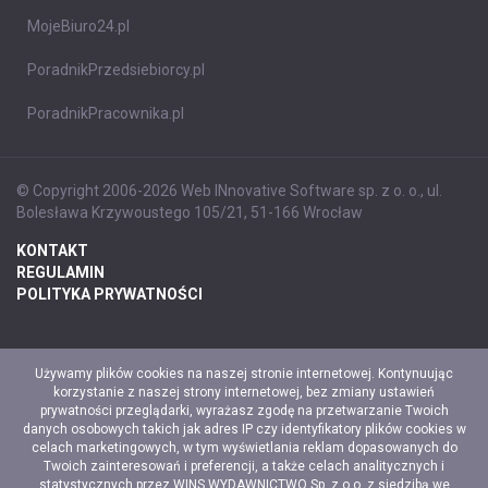
MojeBiuro24.pl
PoradnikPrzedsiebiorcy.pl
PoradnikPracownika.pl
© Copyright 2006-2026 Web INnovative Software sp. z o. o., ul.
Bolesława Krzywoustego 105/21, 51-166 Wrocław
KONTAKT
REGULAMIN
POLITYKA PRYWATNOŚCI
Używamy plików cookies na naszej stronie internetowej. Kontynuując
korzystanie z naszej strony internetowej, bez zmiany ustawień
prywatności przeglądarki, wyrażasz zgodę na przetwarzanie Twoich
danych osobowych takich jak adres IP czy identyfikatory plików cookies w
celach marketingowych, w tym wyświetlania reklam dopasowanych do
Twoich zainteresowań i preferencji, a także celach analitycznych i
statystycznych przez WINS WYDAWNICTWO Sp. z o.o. z siedzibą we