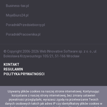
Business-tax.pl
MojeBiuro24.pl
PoradnikPrzedsiebiorcy.pl
PoradnikPracownika.pl
© Copyright 2006-2026 Web INnovative Software sp. z o. o., ul.
Bolesława Krzywoustego 105/21, 51-166 Wrocław
KONTAKT
REGULAMIN
POLITYKA PRYWATNOŚCI
Używamy plików cookies na naszej stronie internetowej. Kontynuując
korzystanie z naszej strony internetowej, bez zmiany ustawień
prywatności przeglądarki, wyrażasz zgodę na przetwarzanie Twoich
danych osobowych takich jak adres IP czy identyfikatory plików cookies w