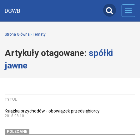
DGWB
Toggl
navig
Strona Główna
Tematy
Artykuły otagowane:
spółki
jawne
TYTUŁ
Książka przychodów - obowiązek przedsiębiorcy
2018-08-10
POLECANE