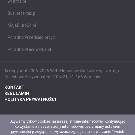
wFirma.pl
Business-tax.pl
MojeBiuro24.pl
PoradnikPrzedsiebiorcy.pl
PoradnikPracownika.pl
© Copyright 2006-2026 Web INnovative Software sp. z o. o., ul.
Bolesława Krzywoustego 105/21, 51-166 Wrocław
KONTAKT
REGULAMIN
POLITYKA PRYWATNOŚCI
Używamy plików cookies na naszej stronie internetowej. Kontynuując
korzystanie z naszej strony internetowej, bez zmiany ustawień
prywatności przeglądarki, wyrażasz zgodę na przetwarzanie Twoich