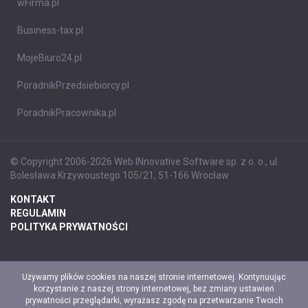
wFirma.pl
Business-tax.pl
MojeBiuro24.pl
PoradnikPrzedsiebiorcy.pl
PoradnikPracownika.pl
© Copyright 2006-2026 Web INnovative Software sp. z o. o., ul.
Bolesława Krzywoustego 105/21, 51-166 Wrocław
KONTAKT
REGULAMIN
POLITYKA PRYWATNOŚCI
Używamy plików cookies na naszej stronie internetowej. Kontynuując
korzystanie z naszej strony internetowej, bez zmiany ustawień
prywatności przeglądarki, wyrażasz zgodę na przetwarzanie Twoich