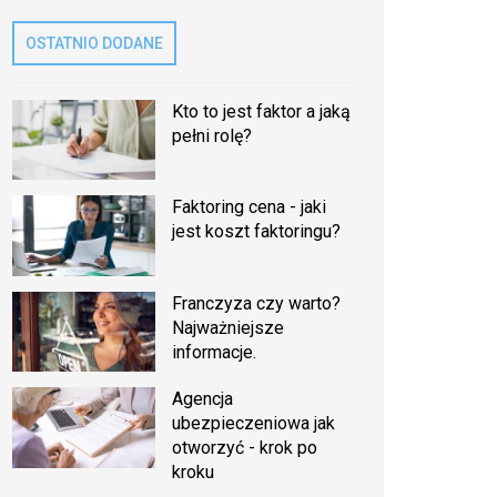
OSTATNIO DODANE
Kto to jest faktor a jaką
pełni rolę?
Faktoring cena - jaki
jest koszt faktoringu?
Franczyza czy warto?
Najważniejsze
informacje.
Agencja
ubezpieczeniowa jak
otworzyć - krok po
kroku