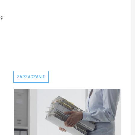
gę
ZARZĄDZANIE