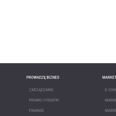
PROWADZĘ BIZNES
MARKET
ZARZĄDZANIE
E-COM
PRAWO I PODATKI
MARKE
FINANSE
MARKE