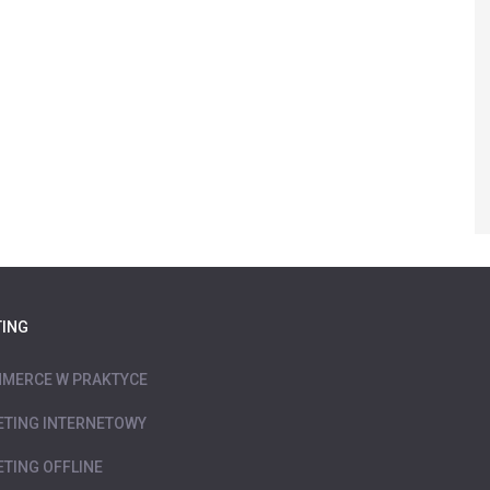
ING
MERCE W PRAKTYCE
TING INTERNETOWY
TING OFFLINE