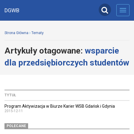
DGWB
Toggl
navig
Strona Główna
Tematy
Artykuły otagowane:
wsparcie
dla przedsiębiorczych studentów
TYTUŁ
Program Aktywizacja w Biurze Karier WSB Gdańsk i Gdynia
2015-12-11
POLECANE