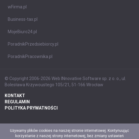
wFirma.pl
Business-tax.pl
MojeBiuro24.pl
PoradnikPrzedsiebiorcy.pl
PoradnikPracownika.pl
© Copyright 2006-2026 Web INnovative Software sp. z o. o., ul.
Bolesława Krzywoustego 105/21, 51-166 Wrocław
KONTAKT
REGULAMIN
POLITYKA PRYWATNOŚCI
Używamy plików cookies na naszej stronie internetowej. Kontynuując
korzystanie z naszej strony internetowej, bez zmiany ustawień