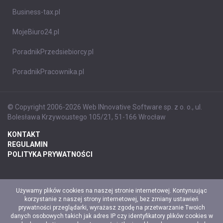
Business-tax.pl
MojeBiuro24.pl
PoradnikPrzedsiebiorcy.pl
PoradnikPracownika.pl
© Copyright 2006-2026 Web INnovative Software sp. z o. o., ul.
Bolesława Krzywoustego 105/21, 51-166 Wrocław
KONTAKT
REGULAMIN
POLITYKA PRYWATNOŚCI
Używamy plików cookies na naszej stronie internetowej. Kontynuując
korzystanie z naszej strony internetowej, bez zmiany ustawień
prywatności przeglądarki, wyrażasz zgodę na przetwarzanie Twoich
danych osobowych takich jak adres IP czy identyfikatory plików cookies w