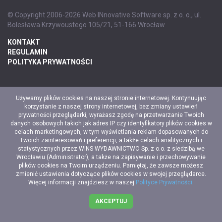
© Copyright 2006-2026 Web INnovative Software sp. z o. o., ul.
Bolesława Krzywoustego 105/21, 51-166 Wrocław
KONTAKT
REGULAMIN
POLITYKA PRYWATNOŚCI
Używamy plików cookies na naszej stronie internetowej. Kontynuując
korzystanie z naszej strony internetowej, bez zmiany ustawień
prywatności przeglądarki, wyrażasz zgodę na przetwarzanie Twoich
danych osobowych takich jak adres IP czy identyfikatory plików cookies w
celach marketingowych, w tym wyświetlania reklam dopasowanych do
Twoich zainteresowań i preferencji, a także celach analitycznych i
statystycznych przez WINS WYDAWNICTWO Sp. z o.o. z siedzibą we
Wrocławiu (Administrator), a także na zapisywanie i przechowywanie
plików cookies na Twoim urządzeniu. Pamiętaj, że zawsze możesz
zmienić ustawienia dotyczące plików cookies w swojej przeglądarce.
Więcej informacji znajdziesz w naszej
Polityce Prywatności
.
AKCEPTUJ