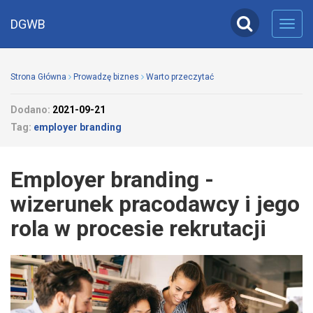
DGWB
Toggl
navig
Strona Główna
Prowadzę biznes
Warto przeczytać
Dodano:
2021-09-21
Tag:
employer branding
Employer branding -
wizerunek pracodawcy i jego
rola w procesie rekrutacji