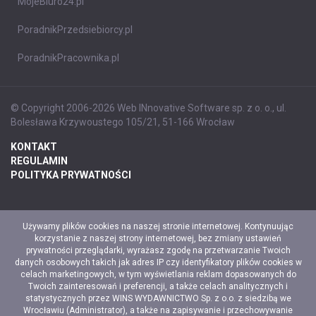
MojeBiuro24.pl
PoradnikPrzedsiebiorcy.pl
PoradnikPracownika.pl
© Copyright 2006-2026 Web INnovative Software sp. z o. o., ul.
Bolesława Krzywoustego 105/21, 51-166 Wrocław
KONTAKT
REGULAMIN
POLITYKA PRYWATNOŚCI
Używamy plików cookies na naszej stronie internetowej. Kontynuując
korzystanie z naszej strony internetowej, bez zmiany ustawień
prywatności przeglądarki, wyrażasz zgodę na przetwarzanie Twoich
danych osobowych takich jak adres IP czy identyfikatory plików cookies w
celach marketingowych, w tym wyświetlania reklam dopasowanych do
Twoich zainteresowań i preferencji, a także celach analitycznych i
statystycznych przez WINS WYDAWNICTWO Sp. z o.o. z siedzibą we
Wrocławiu (Administrator), a także na zapisywanie i przechowywanie