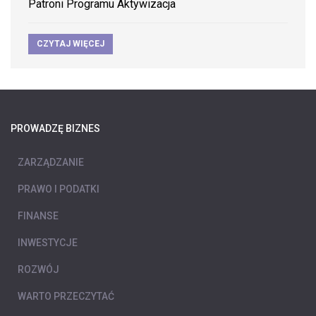
Patroni Programu Aktywizacja
CZYTAJ WIĘCEJ
PROWADZĘ BIZNES
ZARZĄDZANIE
PRAWO I PODATKI
FINANSE
INWESTYCJE
ROZWÓJ
WARTO PRZECZYTAĆ