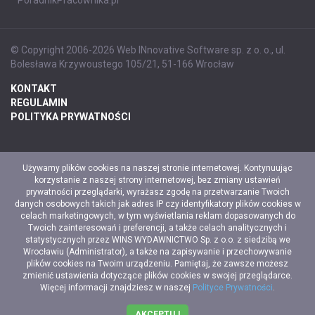
© Copyright 2006-2026 Web INnovative Software sp. z o. o., ul.
Bolesława Krzywoustego 105/21, 51-166 Wrocław
KONTAKT
REGULAMIN
POLITYKA PRYWATNOŚCI
Używamy plików cookies na naszej stronie internetowej. Kontynuując
korzystanie z naszej strony internetowej, bez zmiany ustawień
prywatności przeglądarki, wyrażasz zgodę na przetwarzanie Twoich
danych osobowych takich jak adres IP czy identyfikatory plików cookies w
celach marketingowych, w tym wyświetlania reklam dopasowanych do
Twoich zainteresowań i preferencji, a także celach analitycznych i
statystycznych przez WINS WYDAWNICTWO Sp. z o.o. z siedzibą we
Wrocławiu (Administrator), a także na zapisywanie i przechowywanie
plików cookies na Twoim urządzeniu. Pamiętaj, że zawsze możesz
zmienić ustawienia dotyczące plików cookies w swojej przeglądarce.
Więcej informacji znajdziesz w naszej
Polityce Prywatności
.
AKCEPTUJ