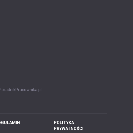
PoradnikPracownika.pl
EGULAMIN
POLITYKA
PRYWATNOŚCI