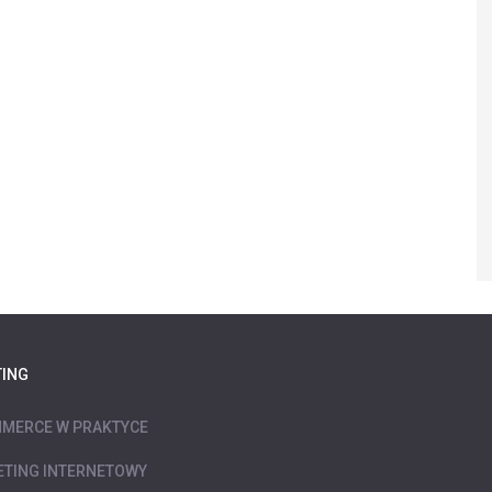
ING
MERCE W PRAKTYCE
TING INTERNETOWY