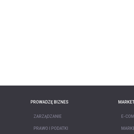
PROWADZĘ BIZNES
MARKET
ZARZĄDZANIE
E-COM
PRAWO I PODATKI
MARKE