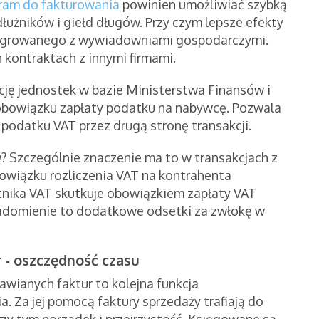
ram do fakturowania
powinien umożliwiać szybką
dłużników i giełd długów. Przy czym lepsze efekty
egrowanego z wywiadowniami gospodarczymi.
h kontraktach z innymi firmami.
cję jednostek w bazie Ministerstwa Finansów i
 obowiązku zapłaty podatku na nabywcę. Pozwala
 podatku VAT przez drugą stronę transakcji.
 Szczególnie znaczenie ma to w transakcjach z
owiązku rozliczenia VAT na kontrahenta
nika VAT skutkuje obowiązkiem zapłaty VAT
adomienie to dodatkowe odsetki za zwłokę w
 - oszczędność czasu
ianych faktur to kolejna funkcja
 Za jej pomocą faktury sprzedaży trafiają do
y tym porządek i przejrzystość. Księgowane są