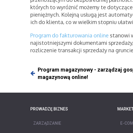
których to wyróżnić możemy te dotyczące
pieniężnych. Kolejną usługą jest automaty
ich do klienta, co w wielkim stopniu uła
Program do fakturowania online
stanowi 
najistotniejszymi dokumentami sprzedaży,
rozliczenie transakcji sprzedaży na grunc
Program magazynowy - zarządzaj go
magazynową online!
PROWADZĘ BIZNES
MARKET
ZARZĄDZANIE
E-COM