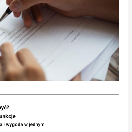
być?
unkcje
la i wygoda w jednym