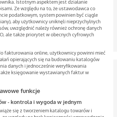
ownika. Istotnym aspektem jest działanie
isami. Ze względu na to, że ustawodawca co
ncie podatkowym, system powinien być ciągle
any), aby użytkownicy uniknęli nieprzychylnych
isów, uwzględnić należy również ochronę danych
O, ale także priorytet w obecnych cyfrowych
 fakturowania online, użytkownicy powinni mieć
ałań opierających się na budowaniu katalogów
nia danych i jednocześnie weryfikowania
akże księgowanie wystawianych faktur w
tawowe funkcje
w - kontrola i wygoda w jednym
wiąże się z tworzeniem katalogu towarów i
u, ze względu na brak konieczności wprowadzania