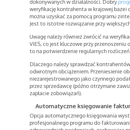
dokonywanych w działalności. Dobry
prog
weryfikację kontrahenta w krajowej bazei 
można uzyskać za pomocą programu zint
Jest to istotne rozwiązanie przy większyc
Uwagę należy również zwrócić na weryfika
VIES, co jest kluczowe przy przenoszeniu
to na potwierdzenie regularnych rozliczeń
Dlaczego należy sprawdzać kontrahentów?
odwrotnym obciążeniem. Przeniesienie ob
niezarejestrowanego jako czynnego podat
przez sprzedawcę (późno otrzymane zawi
zapłacie zobowiązań).
Automatyczne księgowanie faktur
Opcja automatycznego księgowania wystaw
profesjonalnego programu do fakturowania.
odpowiednich ewidencjach, zachowując prz