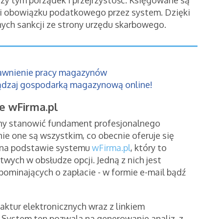
ji obowiązku podatkowego przez system. Dzięki
ych sankcji ze strony urzędu skarbowego.
awnienie pracy magazynów
ądzaj gospodarką magazynową online!
e wFirma.pl
ny stanowić fundament profesjonalnego
ie one są wszystkim, co obecnie oferuje się
 na podstawie systemu
wFirma.pl
, który to
twych w obsłudze opcji. Jedną z nich jest
pominających o zapłacie - w formie e-mail bądź
aktur elektronicznych wraz z linkiem
 System ten pozwala na generowanie analiz, z