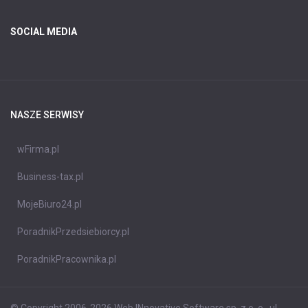
SOCIAL MEDIA
NASZE SERWISY
wFirma.pl
Business-tax.pl
MojeBiuro24.pl
PoradnikPrzedsiebiorcy.pl
PoradnikPracownika.pl
© Copyright 2006-2026 Web INnovative Software sp. z o. o., ul.