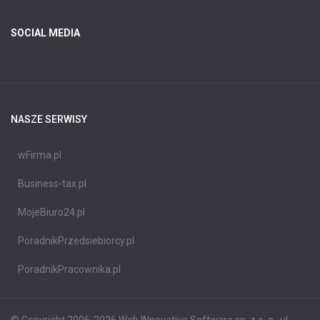
SOCIAL MEDIA
NASZE SERWISY
wFirma.pl
Business-tax.pl
MojeBiuro24.pl
PoradnikPrzedsiebiorcy.pl
PoradnikPracownika.pl
© Copyright 2006-2026 Web INnovative Software sp. z o. o., ul.