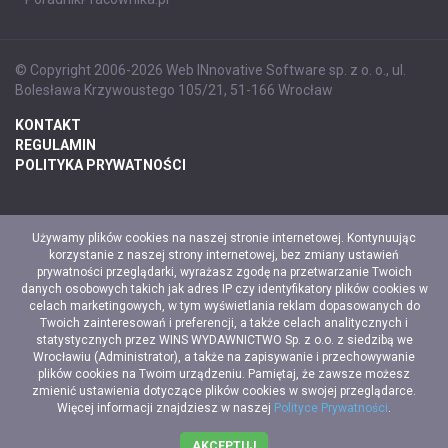
© Copyright 2006-2026 Web INnovative Software sp. z o. o., ul.
Bolesława Krzywoustego 105/21, 51-166 Wrocław
KONTAKT
REGULAMIN
POLITYKA PRYWATNOŚCI
Używamy plików cookies na naszej stronie internetowej. Kontynuując
korzystanie z naszej strony internetowej, bez zmiany ustawień
prywatności przeglądarki, wyrażasz zgodę na przetwarzanie Twoich
danych osobowych takich jak adres IP czy identyfikatory plików cookies w
celach marketingowych, w tym wyświetlania reklam dopasowanych do
Twoich zainteresowań i preferencji, a także celach analitycznych i
statystycznych przez WINS WYDAWNICTWO Sp. z o.o. z siedzibą we
Wrocławiu (Administrator), a także na zapisywanie i przechowywanie
plików cookies na Twoim urządzeniu. Pamiętaj, że zawsze możesz
zmienić ustawienia dotyczące plików cookies w swojej przeglądarce.
Więcej informacji znajdziesz w naszej
Polityce Prywatności
.
AKCEPTUJ