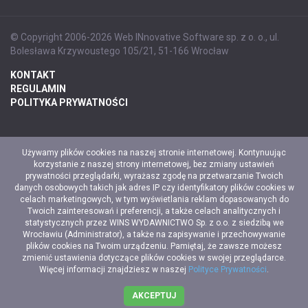
© Copyright 2006-2026 Web INnovative Software sp. z o. o., ul.
Bolesława Krzywoustego 105/21, 51-166 Wrocław
KONTAKT
REGULAMIN
POLITYKA PRYWATNOŚCI
Używamy plików cookies na naszej stronie internetowej. Kontynuując
korzystanie z naszej strony internetowej, bez zmiany ustawień
prywatności przeglądarki, wyrażasz zgodę na przetwarzanie Twoich
danych osobowych takich jak adres IP czy identyfikatory plików cookies w
celach marketingowych, w tym wyświetlania reklam dopasowanych do
Twoich zainteresowań i preferencji, a także celach analitycznych i
statystycznych przez WINS WYDAWNICTWO Sp. z o.o. z siedzibą we
Wrocławiu (Administrator), a także na zapisywanie i przechowywanie
plików cookies na Twoim urządzeniu. Pamiętaj, że zawsze możesz
zmienić ustawienia dotyczące plików cookies w swojej przeglądarce.
Więcej informacji znajdziesz w naszej
Polityce Prywatności
.
AKCEPTUJ