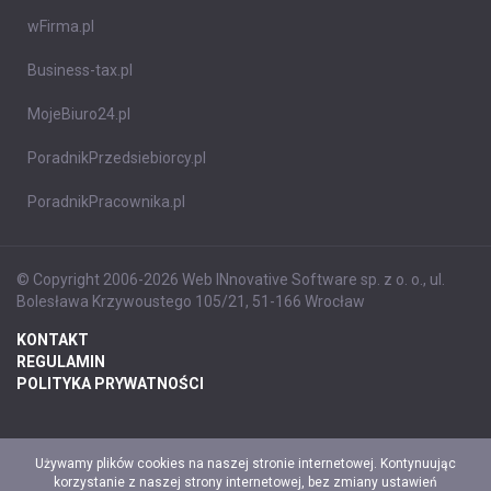
wFirma.pl
Business-tax.pl
MojeBiuro24.pl
PoradnikPrzedsiebiorcy.pl
PoradnikPracownika.pl
© Copyright 2006-2026 Web INnovative Software sp. z o. o., ul.
Bolesława Krzywoustego 105/21, 51-166 Wrocław
KONTAKT
REGULAMIN
POLITYKA PRYWATNOŚCI
Używamy plików cookies na naszej stronie internetowej. Kontynuując
korzystanie z naszej strony internetowej, bez zmiany ustawień