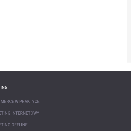
ING
MERCE W PRAKTYCE
TING INTERNETOWY
TING OFFLINE