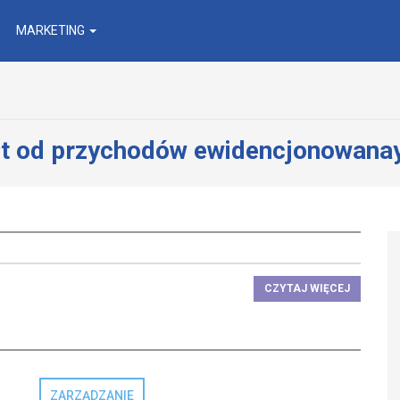
MARKETING
łt od przychodów ewidencjonowana
CZYTAJ WIĘCEJ
ZARZĄDZANIE