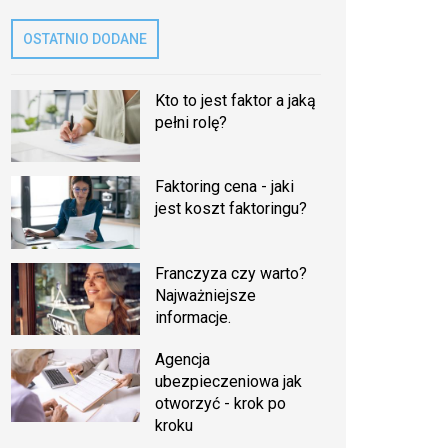
OSTATNIO DODANE
Kto to jest faktor a jaką
pełni rolę?
Faktoring cena - jaki
jest koszt faktoringu?
Franczyza czy warto?
Najważniejsze
informacje.
Agencja
ubezpieczeniowa jak
otworzyć - krok po
kroku