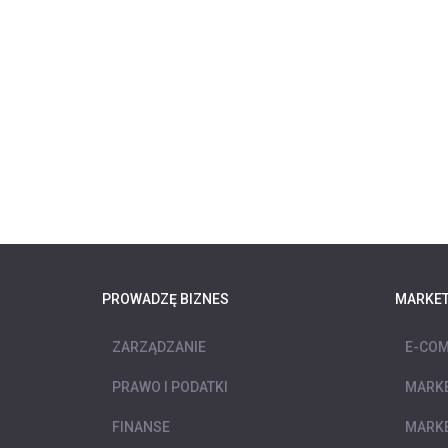
PROWADZĘ BIZNES
MARKET
ZARZĄDZANIE
E-COM
PRAWO I PODATKI
MARKE
FINANSE
MARKE