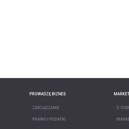
PROWADZĘ BIZNES
MARKET
ZARZĄDZANIE
E-COM
PRAWO I PODATKI
MARKE