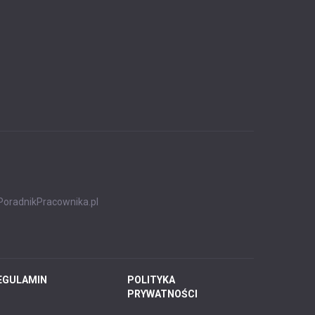
PoradnikPracownika.pl
EGULAMIN
POLITYKA
PRYWATNOŚCI