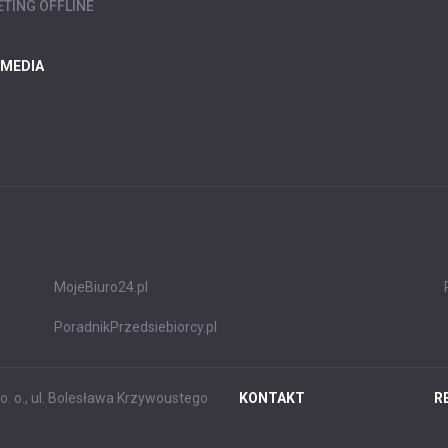
TING OFFLINE
 MEDIA
MojeBiuro24.pl
PoradnikPrzedsiebiorcy.pl
. o., ul. Bolesława Krzywoustego
KONTAKT
R