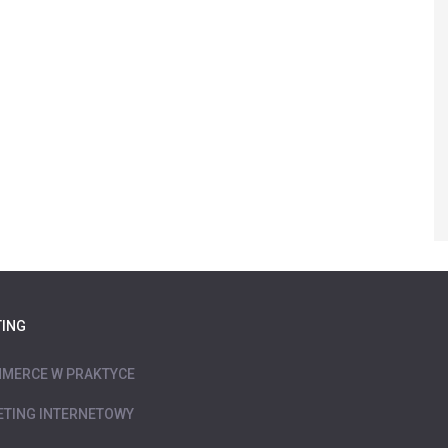
ING
MERCE W PRAKTYCE
TING INTERNETOWY