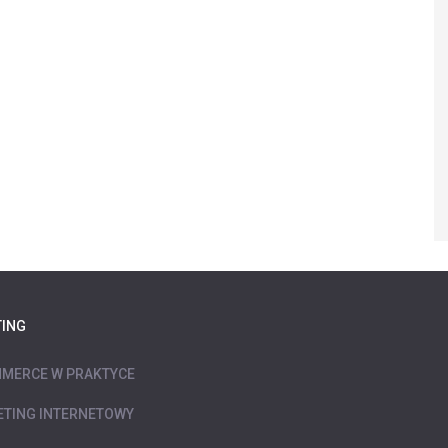
ING
MERCE W PRAKTYCE
TING INTERNETOWY