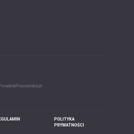
PoradnikPracownika.pl
EGULAMIN
POLITYKA
PRYWATNOŚCI