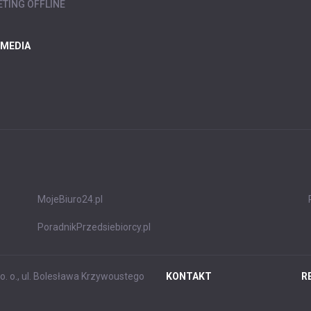
TING OFFLINE
 MEDIA
MojeBiuro24.pl
PoradnikPrzedsiebiorcy.pl
. o., ul. Bolesława Krzywoustego
KONTAKT
R