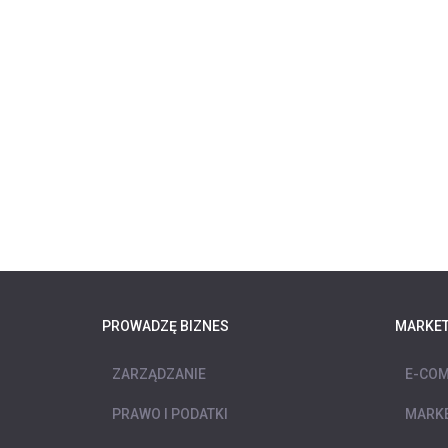
PROWADZĘ BIZNES
MARKET
ZARZĄDZANIE
E-COM
PRAWO I PODATKI
MARKE