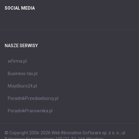
SOCIAL MEDIA
NASZE SERWISY
wFirma.pl
Business-tax.pl
MojeBiuro24.pl
PoradnikPrzedsiebiorcy.pl
PoradnikPracownika.pl
© Copyright 2006-2026 Web INnovative Software sp. z o. o., ul.
Bolesława Krzywoustego 105/21, 51-166 Wrocław