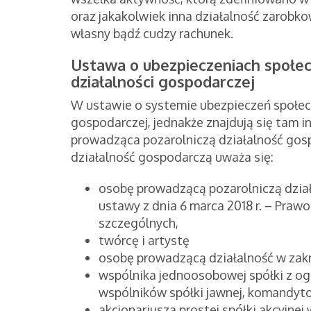
oraz jakakolwiek inna działalność zarobk
własny bądź cudzy rachunek.
Ustawa o ubezpieczeniach społec
działalności gospodarczej
W ustawie o systemie ubezpieczeń społeczn
gospodarczej, jednakże znajdują się tam i
prowadząca pozarolniczą działalność gos
działalność gospodarczą uważa się:
osobę prowadzącą pozarolniczą dzia
ustawy z dnia 6 marca 2018 r. – Praw
szczególnych,
twórcę i artystę
osobę prowadzącą działalność w zak
wspólnika jednoosobowej spółki z og
wspólników spółki jawnej, komandytow
akcjonariusza prostej spółki akcyjne