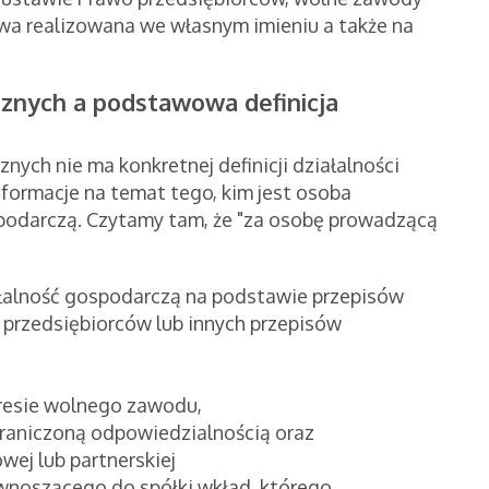
owa realizowana we własnym imieniu a także na
znych a podstawowa definicja
ych nie ma konkretnej definicji działalności
nformacje na temat tego, kim jest osoba
podarczą. Czytamy tam, że "za osobę prowadzącą
łalność gospodarczą na podstawie przepisów
o przedsiębiorców lub innych przepisów
resie wolnego zawodu,
raniczoną odpowiedzialnością oraz
ej lub partnerskiej
j wnoszącego do spółki wkład, którego