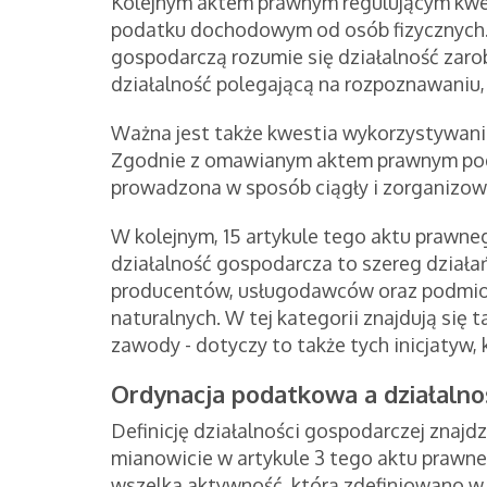
Kolejnym aktem prawnym regulującym kwes
podatku dochodowym od osób fizycznych. 
gospodarczą rozumie się działalność zar
działalność polegającą na rozpoznawaniu, 
Ważna jest także kwestia wykorzystywania
Zgodnie z omawianym aktem prawnym pod
prowadzona w sposób ciągły i zorganizow
W kolejnym, 15 artykule tego aktu prawneg
działalność gospodarcza to szereg dział
producentów, usługodawców oraz podmio
naturalnych. W tej kategorii znajdują się
zawody - dotyczy to także tych inicjatyw,
Ordynacja podatkowa a działaln
Definicję działalności gospodarczej znajd
mianowicie w artykule 3 tego aktu prawne
wszelka aktywność, którą zdefiniowano w