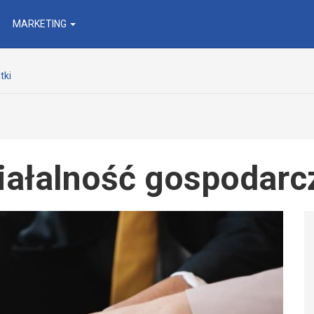
MARKETING
tki
ałalność gospodarcz