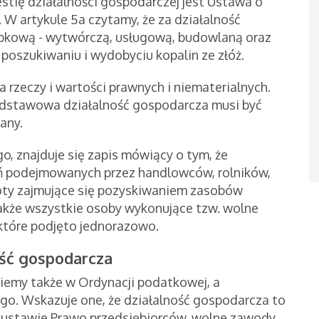
tię działalności gospodarczej jest Ustawa o
W artykule 5a czytamy, że za działalność
obkową - wytwórczą, usługową, budowlaną oraz
poszukiwaniu i wydobyciu kopalin ze złóż.
 rzeczy i wartości prawnych i niematerialnych.
stawowa działalność gospodarcza musi być
any.
o, znajduje się zapis mówiący o tym, że
ań podejmowanych przez handlowców, rolników,
ty zajmujące się pozyskiwaniem zasobów
 także wszystkie osoby wykonujące tzw. wolne
 które podjęto jednorazowo.
ość gospodarcza
ziemy także w Ordynacji podatkowej, a
go. Wskazuje one, że działalność gospodarcza to
 ustawie Prawo przedsiębiorców, wolne zawody