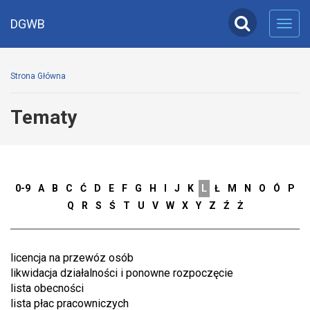
DGWB
Toggl
navig
Strona Główna
Tematy
0-9
A
B
C
Ć
D
E
F
G
H
I
J
K
L
Ł
M
N
O
Ó
P
Q
R
S
Ś
T
U
V
W
X
Y
Z
Ź
Ż
licencja na przewóz osób
likwidacja działalności i ponowne rozpoczęcie
lista obecności
lista płac pracowniczych