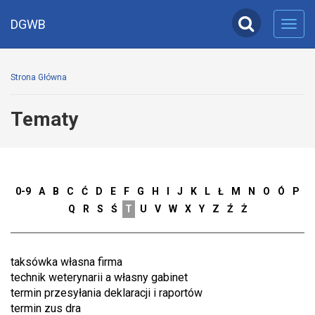
DGWB
Toggl
navig
Strona Główna
Tematy
0-9
A
B
C
Ć
D
E
F
G
H
I
J
K
L
Ł
M
N
O
Ó
P
Q
R
S
Ś
T
U
V
W
X
Y
Z
Ź
Ż
taksówka własna firma
technik weterynarii a własny gabinet
termin przesyłania deklaracji i raportów
termin zus dra